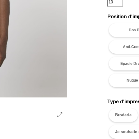
Position d'im
Dos P
Anti-Coe
Epaule Dro
Nuque 
Type d'impres
Broderie
Je souhaite 