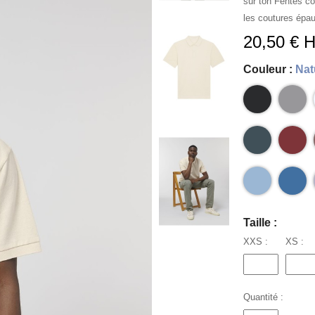
sur ton Fentes cô
les coutures épau
20,50 € 
Couleur :
Nat
Taille :
XXS :
XS :
Quantité :