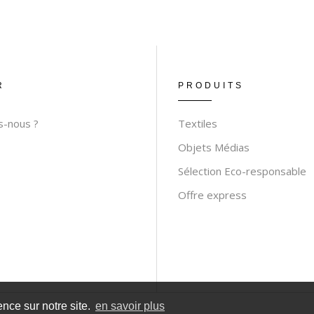
R
PRODUITS
-nous ?
Textiles
Objets Médias
Sélection Eco-responsable
Offre express
ence sur notre site.
en savoir plus