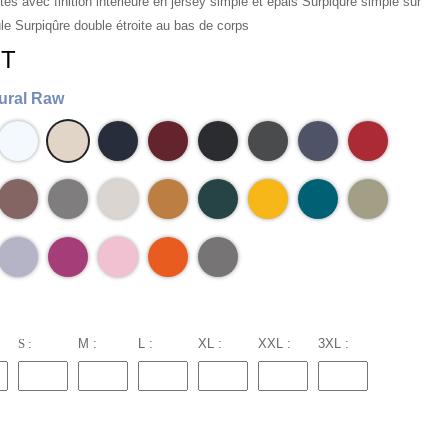
tés avec finition intérieure en jersey simple et épais Surpiqûre simple sur
le Surpiqûre double étroite au bas de corps
HT
ural Raw
S :
M :
L :
XL :
XXL :
3XL :