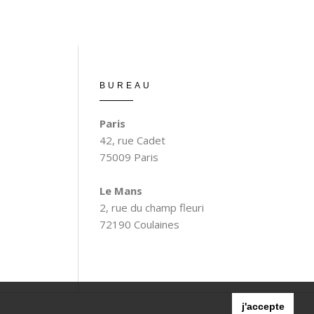
BUREAU
Paris
42, rue Cadet
75009 Paris
Le Mans
2, rue du champ fleuri
72190 Coulaines
j'accepte