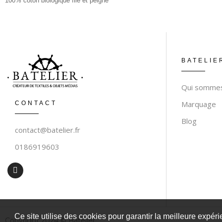
100% coton biologique filé et peigné
BATELIE
Qui sommes
Marquage
CONTACT
Blog
contact@batelier.fr
0186919603
Ce site utilise des cookies pour garantir la meilleure expéri
Copyright 2024 © Batelier